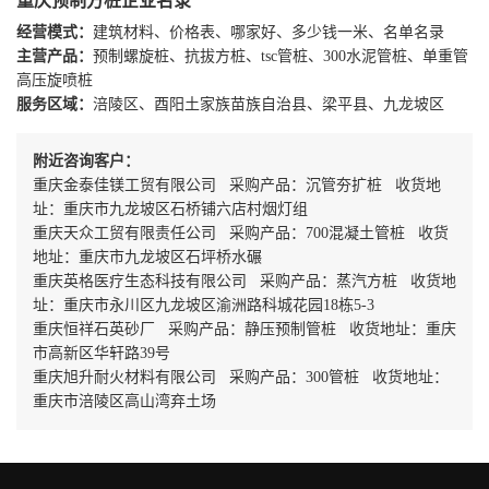
重庆预制方桩企业名录
经营模式：
建筑材料、价格表、哪家好、多少钱一米、名单名录
主营产品：
预制螺旋桩、抗拔方桩、tsc管桩、300水泥管桩、单重管
高压旋喷桩
服务区域：
涪陵区、酉阳土家族苗族自治县、梁平县、九龙坡区
附近咨询客户：
重庆金泰佳镁工贸有限公司 采购产品：沉管夯扩桩 收货地
址：重庆市九龙坡区石桥铺六店村烟灯组
重庆天众工贸有限责任公司 采购产品：700混凝土管桩 收货
地址：重庆市九龙坡区石坪桥水碾
重庆英格医疗生态科技有限公司 采购产品：蒸汽方桩 收货地
址：重庆市永川区九龙坡区渝洲路科城花园18栋5-3
重庆恒祥石英砂厂 采购产品：静压预制管桩 收货地址：重庆
市高新区华轩路39号
重庆旭升耐火材料有限公司 采购产品：300管桩 收货地址：
重庆市涪陵区高山湾弃土场